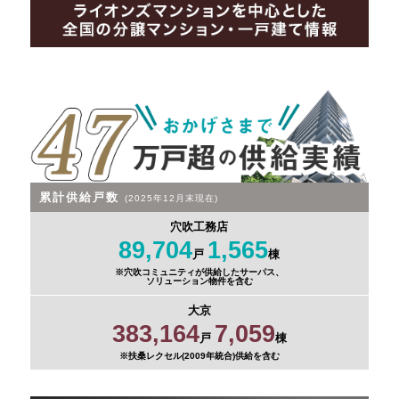
累計供給戸数
(2025年12月末現在)
穴吹工務店
89,704
1,565
戸
棟
※穴吹コミュニティが供給したサーパス、
ソリューション物件を含む
大京
383,164
7,059
戸
棟
※扶桑レクセル(2009年統合)供給を含む