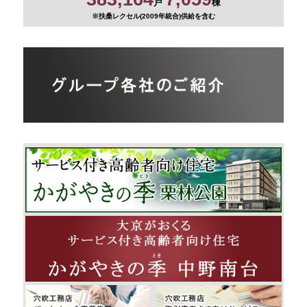
戸
棟
※扶桑レクセル(2009年統合)供給を含む