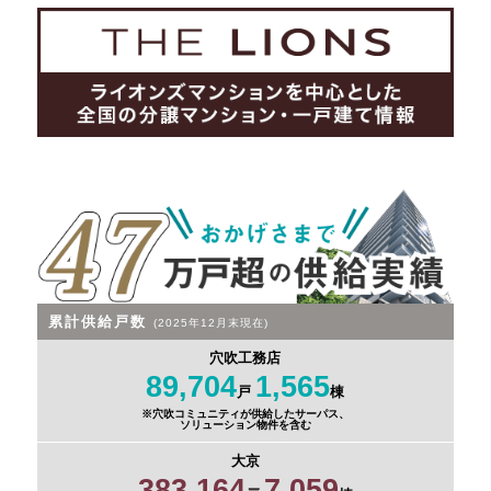
累計供給戸数
(2025年12月末現在)
穴吹工務店
89,704
1,565
戸
棟
※穴吹コミュニティが供給したサーパス、
ソリューション物件を含む
大京
383,164
7,059