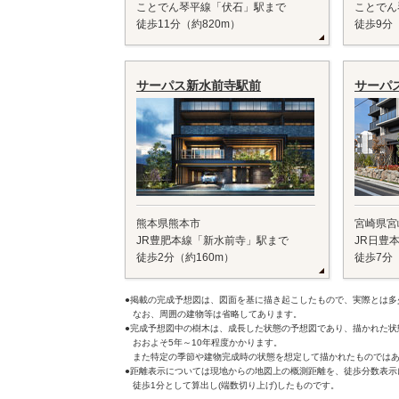
ことでん琴平線「伏石」駅まで
ことでん
徒歩11分（約820m）
徒歩9分（
サーパス新水前寺駅前
サーパ
熊本県熊本市
宮崎県宮
JR豊肥本線「新水前寺」駅まで
JR日豊
徒歩2分（約160m）
徒歩7分（
●掲載の完成予想図は、図面を基に描き起こしたもので、実際とは多
なお、周囲の建物等は省略してあります。
●完成予想図中の樹木は、成長した状態の予想図であり、描かれた状
おおよそ5年～10年程度かかります。
また特定の季節や建物完成時の状態を想定して描かれたものではあ
●距離表示については現地からの地図上の概測距離を、徒歩分数表示
徒歩1分として算出し(端数切り上げ)したものです。