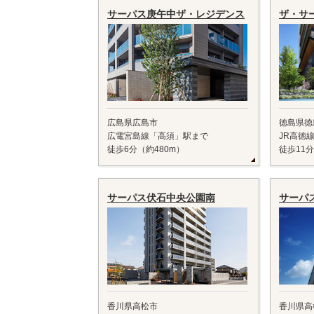
サーパス庚午中ザ・レジデンス
ザ・サ
広島県広島市
徳島県徳
広電宮島線「高須」駅まで
JR高徳
徒歩6分（約480m）
徒歩11分
サーパス伏石中央公園南
サーパ
香川県高松市
香川県高