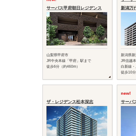
サーパス甲府朝日レジデンス
新潟万
山梨県甲府市
新潟県新
JR中央本線「甲府」駅まで
JR信越
徒歩6分（約460m）
白新線・
徒歩10分
new!
ザ・レジデンス松本深志
サーパ