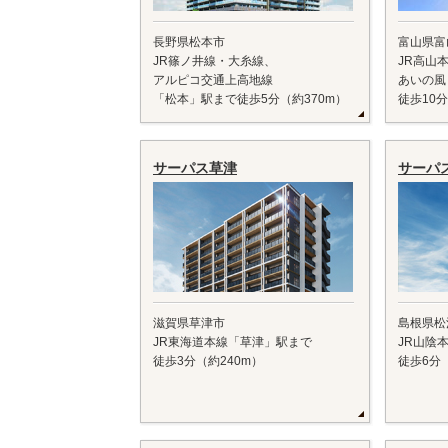
長野県松本市
富山県富
JR篠ノ井線・大糸線、
JR高山
アルピコ交通上高地線
あいの風
「松本」駅まで徒歩5分（約370m）
徒歩10分
サーパス草津
サーパ
滋賀県草津市
島根県松
JR東海道本線「草津」駅まで
JR山陰
徒歩3分（約240m）
徒歩6分（