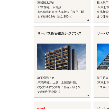
茨城県水戸市
栃木県宇
JR常磐線・水郡線、
JR東北
鹿島臨海鉄道大洗鹿島線「水戸」駅
東北新幹
まで徒歩18分（約1,380m）
まで徒歩
サーパス熊谷銀座レジデンス
サーパ
埼玉県熊谷市
埼玉県久
JR高崎線、上越・北陸新幹線、
JR東北
秩父鉄道秩父本線「熊谷」駅まで
「久喜」
徒歩6分(約460m)
new!
ザ・サ